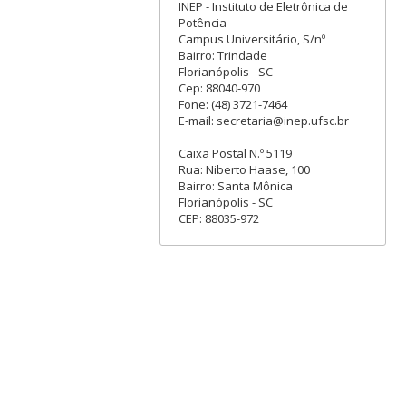
INEP - Instituto de Eletrônica de
Potência
Campus Universitário, S/nº
Bairro: Trindade
Florianópolis - SC
Cep: 88040-970
Fone: (48) 3721-7464
E-mail: secretaria@inep.ufsc.br
Caixa Postal N.º 5119
Rua: Niberto Haase, 100
Bairro: Santa Mônica
Florianópolis - SC
CEP: 88035-972