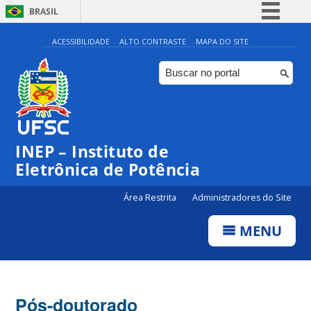
BRASIL
Simplifique!
ACESSIBILIDADE
ALTO CONTRASTE
MAPA DO SITE
Comunica BR
Participe
Acesso à informação
Legislação
INEP – Instituto de
Canais
Eletrônica de Potência
Área Restrita
Administradores do Site
MENU
Pós-doutorado