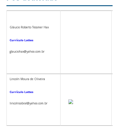
Gláucio Roberto Tessmer Hax
Mateus Nav
Currículo Lattes
Currículo 
glauciohax@yahoo.com.br
mateusmez
Lincoln Moura de Oliveira
Currículo Lattes
lincolnsobral@yahoo.com.br